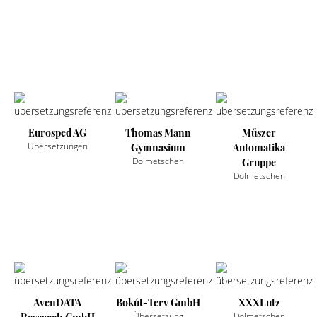
Eurosped AG
Thomas Mann
Műszer
Übersetzungen
Gymnasium
Automatika
Dolmetschen
Gruppe
Dolmetschen
AvenDATA
Bokút-Terv GmbH
XXXLutz
Übersetzung
Dolmetschen