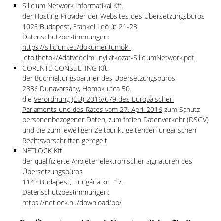
Silicium Network Informatikai Kft.
der Hosting-Provider der Websites des Übersetzungsbüros
1023 Budapest, Frankel Leó út 21-23.
Datenschutzbestimmungen:
https://silicium.eu/dokumentumok-
letolthetok/Adatvedelmi_nyilatkozat-SiliciumNetwork.pdf
CORENTE CONSULTING Kft.
der Buchhaltungspartner des Übersetzungsbüros
2336 Dunavarsány, Homok utca 50.
die
Verordnung (EU) 2016/679 des Europäischen
Parlaments und des Rates vom 27. April 2016
zum Schutz
personenbezogener Daten, zum freien Datenverkehr (DSGV)
und die zum jeweiligen Zeitpunkt geltenden ungarischen
Rechtsvorschriften geregelt
NETLOCK Kft.
der qualifizierte Anbieter elektronischer Signaturen des
Übersetzungsbüros
1143 Budapest, Hungária krt. 17.
Datenschutzbestimmungen:
https://netlock.hu/download/pp/