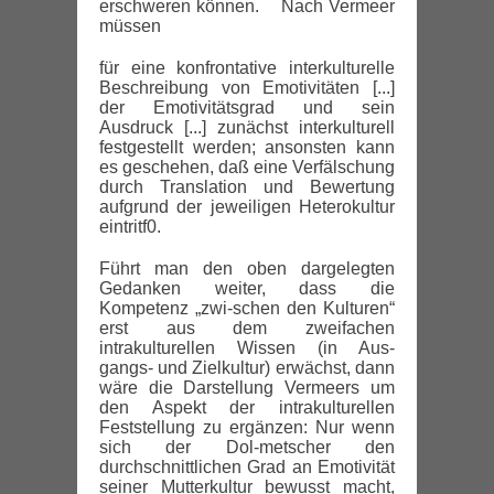
erschweren können. Nach Vermeer
müssen
für eine konfrontative interkulturelle
Beschreibung von Emotivitäten [...]
der Emotivitätsgrad und sein
Ausdruck [...] zunächst interkulturell
festgestellt werden; ansonsten kann
es geschehen, daß eine Verfälschung
durch Translation und Bewertung
aufgrund der jeweiligen Heterokultur
eintritf0.
Führt man den oben dargelegten
Gedanken weiter, dass die
Kompetenz „zwi-schen den Kulturen“
erst aus dem zweifachen
intrakulturellen Wissen (in Aus-
gangs- und Zielkultur) erwächst, dann
wäre die Darstellung Vermeers um
den Aspekt der intrakulturellen
Feststellung zu ergänzen: Nur wenn
sich der Dol-metscher den
durchschnittlichen Grad an Emotivität
seiner Mutterkultur bewusst macht,