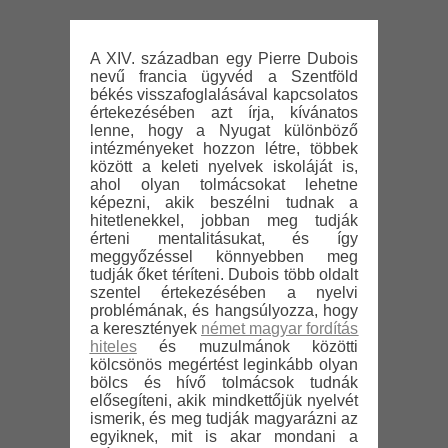
A XIV. században egy Pierre Dubois
nevű francia ügyvéd a Szentföld
békés visszafoglalásával kapcsolatos
értekezésében azt írja, kívánatos
lenne, hogy a Nyugat különböző
intézményeket hozzon létre, többek
között a keleti nyelvek iskoláját is,
ahol olyan tolmácsokat lehetne
képezni, akik beszélni tudnak a
hitetlenekkel, jobban meg tudják
érteni mentalitásukat, és így
meggyőzéssel könnyebben meg
tudják őket téríteni. Dubois több oldalt
szentel értekezésében a nyelvi
problémának, és hangsúlyozza, hogy
a keresztények
német magyar fordítás
hiteles
és muzulmánok közötti
kölcsönös megértést leginkább olyan
bölcs és hívő tolmácsok tudnák
elősegíteni, akik mindkettőjük nyelvét
ismerik, és meg tudják magyarázni az
egyiknek, mit is akar mondani a