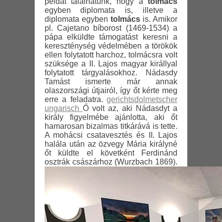
példát találhatunk, hogy a
tolmács
egyben diplomata is, illetve a
diplomata egyben
tolmács
is. Amikor
pl. Cajetano bíborost (1469-1534) a
pápa elküldte támogatást keresni a
kereszténység védelmében a törökök
ellen folytatott harchoz, tolmácsra volt
szüksége a II. Lajos magyar királlyal
folytatott tárgyalásokhoz. Nádasdy
Tamást ismerte már annak
olaszországi útjairól, így őt kérte meg
erre a feladatra.
gerichtsdolmetscher
ungarisch
Ő volt az, aki Nádasdyt a
király figyelmébe ajánlotta, aki őt
hamarosan bizalmas titkárává is tette.
A mohácsi csatavesztés és II. Lajos
halála után az özvegy Mária királyné
őt küldte el követként Ferdinánd
osztrák császárhoz (Wurzbach 1869).