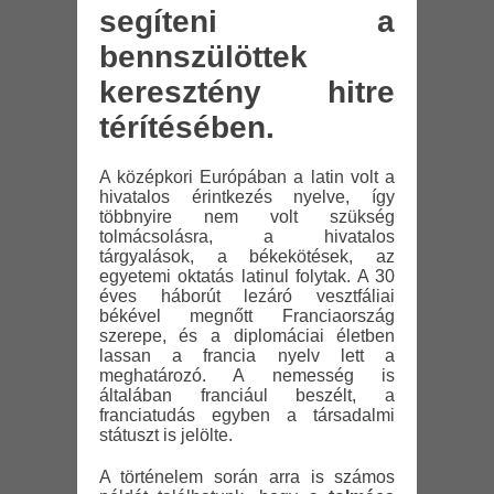
segíteni a
bennszülöttek
keresztény hitre
térítésében.
A középkori Európában a latin volt a
hivatalos érintkezés nyelve, így
többnyire nem volt szükség
tolmácsolásra, a hivatalos
tárgyalások, a békekötések, az
egyetemi oktatás latinul folytak. A 30
éves háborút lezáró vesztfáliai
békével megnőtt Franciaország
szerepe, és a diplomáciai életben
lassan a francia nyelv lett a
meghatározó. A nemesség is
általában franciául beszélt, a
franciatudás egyben a társadalmi
státuszt is jelölte.
A történelem során arra is számos