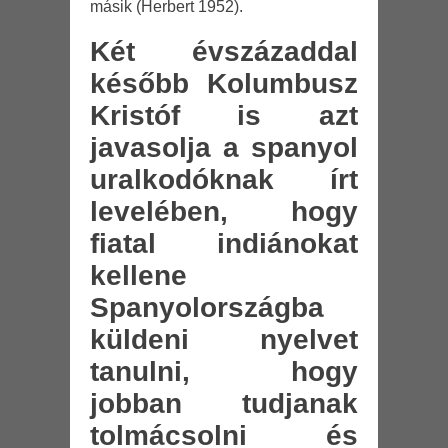
másik (Herbert 1952).
Két évszázaddal
később Kolumbusz
Kristóf is azt
javasolja a spanyol
uralkodóknak írt
levelében, hogy
fiatal indiánokat
kellene
Spanyolországba
küldeni nyelvet
tanulni, hogy
jobban tudjanak
tolmácsolni és