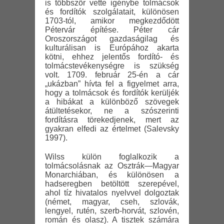
is többször vette igénybe tolmácsok
és fordítók szolgálatait, különösen
1703-tól, amikor megkezdődött
Pétervár építése. Péter cár
Oroszországot gazdaságilag és
kulturálisan is Európához akarta
kötni, ehhez jelentős fordító- és
tolmácstevékenységre is szükség
volt. 1709. február 25-én a cár
„ukázban” hívta fel a figyelmet arra,
hogy a tolmácsok és fordítók kerüljék
a hibákat a különböző szövegek
átültetésekor, ne a szószerinti
fordításra törekedjenek, mert az
gyakran elfedi az értelmet (Salevsky
1997).
Wilss külön foglalkozik a
tolmácsolásnak az Osztrák—Magyar
Monarchiában, és különösen a
hadseregben betöltött szerepével,
ahol tíz hivatalos nyelvvel dolgoztak
(német, magyar, cseh, szlovák,
lengyel, rutén, szerb-horvát, szlovén,
román és olasz). A tisztek számára