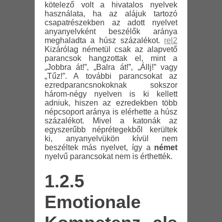
kötelező volt a hivatalos nyelvek
használata, ha az alájuk tartozó
csapatrészekben az adott nyelvet
anyanyelvként beszélők aránya
meghaladta a húsz százalékot.
rel2
Kizárólag németül csak az alapvető
parancsok hangzottak el, mint a
„Jobbra át!”, „Balra át!”, „Állj!” vagy
„Tűz!”. A további parancsokat az
ezredparancsnokoknak sokszor
három-négy nyelven is ki kellett
adniuk, hiszen az ezredekben több
népcsoport aránya is elérhette a húsz
százalékot. Mivel a katonák az
egyszerűbb néprétegekből kerültek
ki, anyanyelvükön kívül nem
beszéltek más nyelvet, így a
német
nyelvű parancsokat nem is érthették.
1.2.5
Emotionale